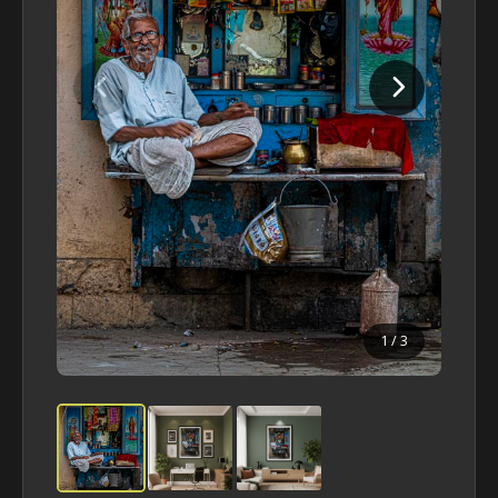
1
/ 3