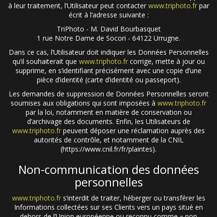
à leur traitement, l’Utilisateur peut contacter
www.triphoto.fr
par
écrit à l’adresse suivante :
TriPhoto - M. David Bourbasquet
1 rue Notre Dame de Socori - 64122 Urrugne.
Dans ce cas, l’Utilisateur doit indiquer les Données Personnelles
qu’il souhaiterait que
www.triphoto.fr
corrige, mette à jour ou
supprime, en s’identifiant précisément avec une copie d’une
pièce d’identité (carte d’identité ou passeport).
Les demandes de suppression de Données Personnelles seront
soumises aux obligations qui sont imposées à
www.triphoto.fr
par la loi, notamment en matière de conservation ou
d’archivage des documents. Enfin, les Utilisateurs de
www.triphoto.fr
peuvent déposer une réclamation auprès des
autorités de contrôle, et notamment de la CNIL
(https://www.cnil.fr/fr/plaintes).
Non-communication des données
personnelles
www.triphoto.fr
s’interdit de traiter, héberger ou transférer les
Informations collectées sur ses Clients vers un pays situé en
dehors de l’Union européenne ou reconnu comme « non