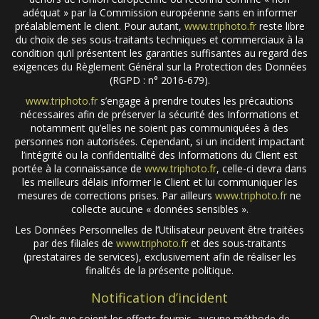
adéquat » par la Commission européenne sans en informer
préalablement le client. Pour autant,
www.triphoto.fr
reste libre
du choix de ses sous-traitants techniques et commerciaux à la
condition qu’il présentent les garanties suffisantes au regard des
exigences du Règlement Général sur la Protection des Données
(RGPD : n° 2016-679).
www.triphoto.fr
s’engage à prendre toutes les précautions
nécessaires afin de préserver la sécurité des Informations et
notamment qu’elles ne soient pas communiquées à des
personnes non autorisées. Cependant, si un incident impactant
l’intégrité ou la confidentialité des Informations du Client est
portée à la connaissance de
www.triphoto.fr
, celle-ci devra dans
les meilleurs délais informer le Client et lui communiquer les
mesures de corrections prises. Par ailleurs
www.triphoto.fr
ne
collecte aucune « données sensibles ».
Les Données Personnelles de l’Utilisateur peuvent être traitées
par des filiales de
www.triphoto.fr
et des sous-traitants
(prestataires de services), exclusivement afin de réaliser les
finalités de la présente politique.
Notification d’incident
Quels que soient les efforts fournis, aucune méthode de